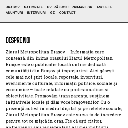
BRASOV
NATIONALE
BV: RĂZBOIUL PRIMARILOR
ANCHETE
ANUNTURI
INTERVIURI
GZ
CONTACT
DESPRE NOI
Ziarul Metropolitan Brașov – Informația care
contează, din inima orașului Ziarul Metropolitan
Brașov este o publicație locală online dedicată
comunității din Brașov și împrejurimi. Aici găsești
cele mai noi știri locale, reportaje, interviuri,
evenimente culturale, informații politice, sociale și
economice – toate relatate cu profesionalism și
obiectivitate. Promovăm transparența, susținem
inițiativele locale și dăm voce brașovenilor. Cu o
prezență activă în mediul digital și pe rețelele sociale,
Ziarul Metropolitan Brașov este sursa ta de încredere
pentru tot ce mișcă în oraș. Fie că ești cititor,
antreprenor sau reprezentant al unei instituții