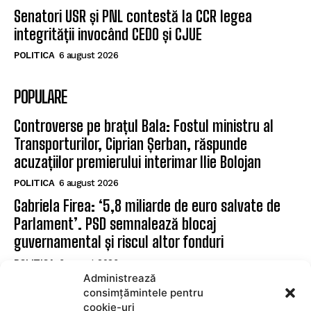
Senatori USR și PNL contestă la CCR legea
integrității invocând CEDO și CJUE
POLITICA
6 august 2026
POPULARE
Controverse pe brațul Bala: Fostul ministru al
Transporturilor, Ciprian Șerban, răspunde
acuzațiilor premierului interimar Ilie Bolojan
POLITICA
6 august 2026
Gabriela Firea: ‘5,8 miliarde de euro salvate de
Parlament’. PSD semnalează blocaj
guvernamental și riscul altor fonduri
POLITICA
6 august 2026
Administrează
Senatori USR și PNL contestă la CCR legea
consimțămintele pentru
integrității invocând CEDO și CJUE
cookie-uri