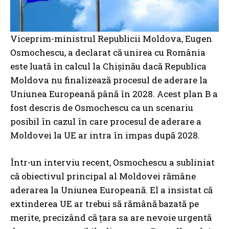
Viceprim-ministrul Republicii Moldova, Eugen
Osmochescu, a declarat că unirea cu România
este luată în calcul la Chișinău dacă Republica
Moldova nu finalizează procesul de aderare la
Uniunea Europeană până în 2028. Acest plan B a
fost descris de Osmochescu ca un scenariu
posibil în cazul în care procesul de aderare a
Moldovei la UE ar intra în impas după 2028.
Într-un interviu recent, Osmochescu a subliniat
că obiectivul principal al Moldovei rămâne
aderarea la Uniunea Europeană. El a insistat că
extinderea UE ar trebui să rămână bazată pe
merite, precizând că țara sa are nevoie urgentă