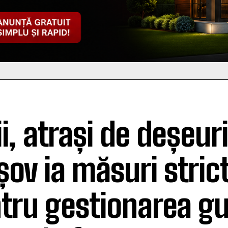
ii, atrași de deșeuri
șov ia măsuri stric
tru gestionarea gu