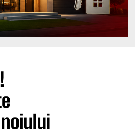
!
te
noiului