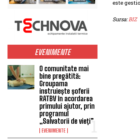
este gesti
Sursa:
BIZ
EVENIMENTE
O comunitate mai
bine pregătită:
Groupama
instruiește șoferii
RATBV în acordarea
primului ajutor, prin
programul
„Salvatorii de vieți”
EVENIMENTE