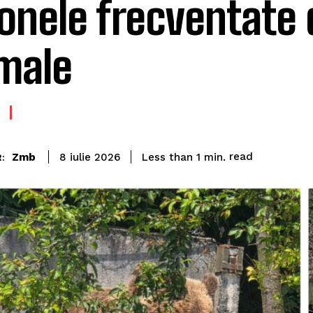
zonele frecventate 
male
read
Zmb
Less than 1
min.
8 iulie 2026
: