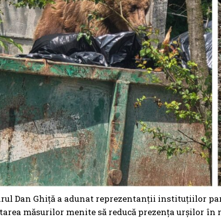
ul Dan Ghiță a adunat reprezentanții instituțiilor pa
rea măsurilor menite să reducă prezența urșilor în 