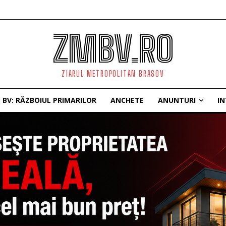
ZMBV.RO
ZIARUL METROPOLITAN BRASOV
BV: RĂZBOIUL PRIMARILOR
ANCHETE
ANUNTURI
IN