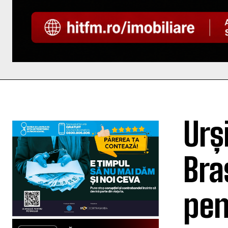
Urș
Bra
pen