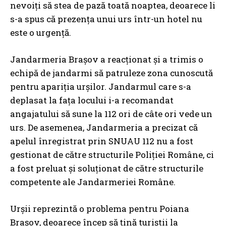
nevoiți să stea de pază toată noaptea, deoarece li
s-a spus că prezența unui urs într-un hotel nu
este o urgență.
Jandarmeria Brașov a reacționat și a trimis o
echipă de jandarmi să patruleze zona cunoscută
pentru apariția urșilor. Jandarmul care s-a
deplasat la fața locului i-a recomandat
angajatului să sune la 112 ori de câte ori vede un
urs. De asemenea, Jandarmeria a precizat că
apelul înregistrat prin SNUAU 112 nu a fost
gestionat de către structurile Poliției Române, ci
a fost preluat și soluționat de către structurile
competente ale Jandarmeriei Române.
Urșii reprezintă o problema pentru Poiana
Brașov, deoarece încep să țină turiștii la