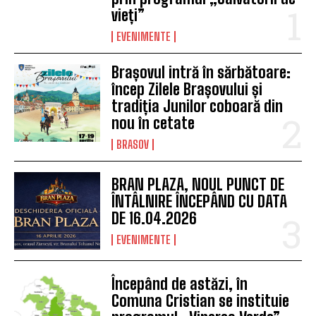
vieți”
EVENIMENTE
Brașovul intră în sărbătoare:
încep Zilele Brașovului și
tradiția Junilor coboară din
nou în cetate
BRASOV
BRAN PLAZA, NOUL PUNCT DE
ÎNTÂLNIRE ÎNCEPÂND CU DATA
DE 16.04.2026
EVENIMENTE
Începând de astăzi, în
Comuna Cristian se instituie