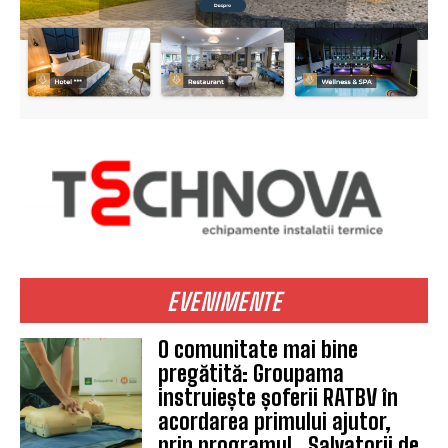
EVENIMENTE
O comunitate mai bine
pregătită: Groupama
instruiește șoferii RATBV în
acordarea primului ajutor,
prin programul „Salvatorii de