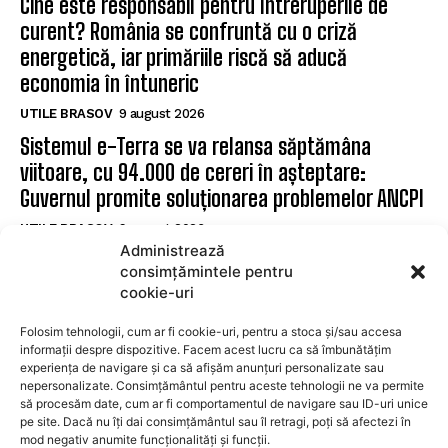
Cine este responsabil pentru întreruperile de
curent? România se confruntă cu o criză
energetică, iar primăriile riscă să aducă
economia în întuneric
UTILE BRASOV
9 august 2026
Sistemul e-Terra se va relansa săptămâna
viitoare, cu 94.000 de cereri în așteptare:
Guvernul promite soluționarea problemelor ANCPI
UTILE BRASOV
9 august 2026
Administrează
Făgăraș: Cinci posturi de șofer disponibile la
consimțămintele pentru
Serviciul de Transport Public
cookie-uri
UTILE BRASOV
9 august 2026
Folosim tehnologii, cum ar fi cookie-uri, pentru a stoca și/sau accesa
informații despre dispozitive. Facem acest lucru ca să îmbunătățim
experiența de navigare și ca să afișăm anunțuri personalizate sau
SUBSCRIBE
nepersonalizate. Consimțământul pentru aceste tehnologii ne va permite
să procesăm date, cum ar fi comportamentul de navigare sau ID-uri unice
pe site. Dacă nu îți dai consimțământul sau îl retragi, poți să afectezi în
mod negativ anumite funcționalități și funcții.