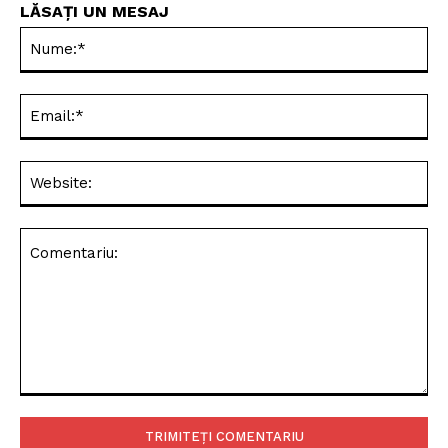
LĂSAȚI UN MESAJ
Nu
Ema
Web
Comentariu: