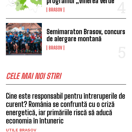
programul „Vinerea Verde”
BRASOV
Semimaraton Brasov, concurs
de alergare montană
BRASOV
CELE MAI NOI STIRI
Cine este responsabil pentru întreruperile de
curent? România se confruntă cu o criză
energetică, iar primăriile riscă să aducă
economia în întuneric
UTILE BRASOV