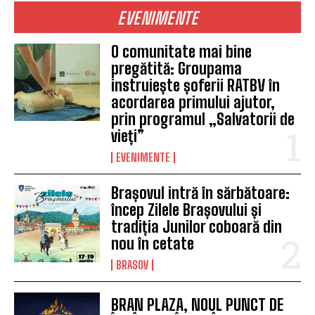
EVENIMENTE
O comunitate mai bine
pregătită: Groupama
instruiește șoferii RATBV în
acordarea primului ajutor,
prin programul „Salvatorii de
vieți”
EVENIMENTE
Brașovul intră în sărbătoare:
încep Zilele Brașovului și
tradiția Junilor coboară din
nou în cetate
BRASOV
BRAN PLAZA, NOUL PUNCT DE