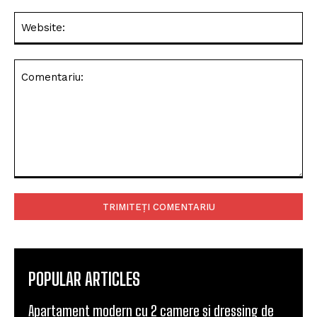
Web
Comentariu:
POPULAR ARTICLES
Apartament modern cu 2 camere și dressing de