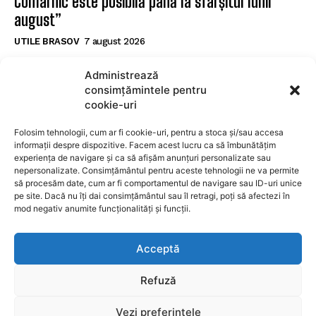
Comarnic este posibilă până la sfârșitul lunii
august”
UTILE BRASOV
7 august 2026
Şerbănescu (CNAIR): Decesele tinerilor în
Administrează
accidente rutiere depășesc pe cele cauzate de
consimțămintele pentru
tuberculoză și droguri
cookie-uri
UTILE BRASOV
7 august 2026
Folosim tehnologii, cum ar fi cookie-uri, pentru a stoca și/sau accesa
informații despre dispozitive. Facem acest lucru ca să îmbunătățim
experiența de navigare și ca să afișăm anunțuri personalizate sau
SUBSCRIBE
nepersonalizate. Consimțământul pentru aceste tehnologii ne va permite
să procesăm date, cum ar fi comportamentul de navigare sau ID-uri unice
pe site. Dacă nu îți dai consimțământul sau îl retragi, poți să afectezi în
mod negativ anumite funcționalități și funcții.
I WANT IN
Acceptă
I've read and accept the
Privacy Policy
.
Refuză
Vezi preferințele