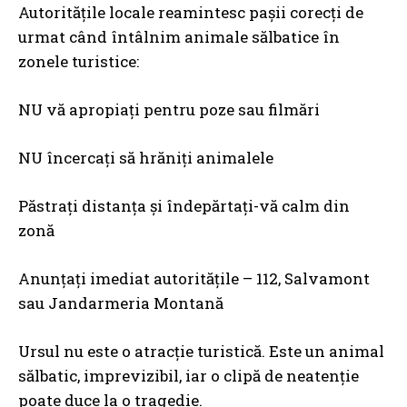
Autoritățile locale reamintesc pașii corecți de
urmat când întâlnim animale sălbatice în
zonele turistice:
NU vă apropiați pentru poze sau filmări
NU încercați să hrăniți animalele
Păstrați distanța și îndepărtați-vă calm din
zonă
Anunțați imediat autoritățile – 112, Salvamont
sau Jandarmeria Montană
Ursul nu este o atracție turistică. Este un animal
sălbatic, imprevizibil, iar o clipă de neatenție
poate duce la o tragedie.