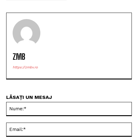
ZMB
https://zmbv.ro
LĂSAȚI UN MESAJ
Nu
Ema