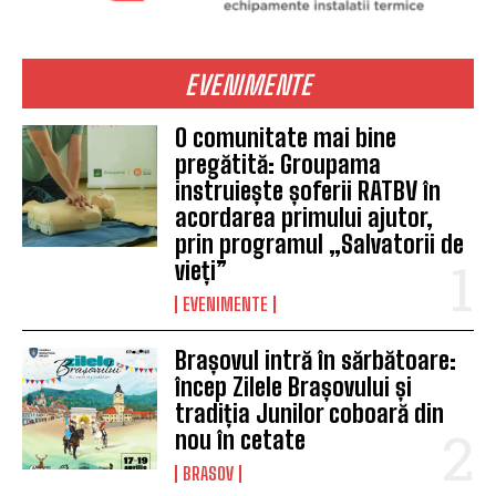
EVENIMENTE
O comunitate mai bine
pregătită: Groupama
instruiește șoferii RATBV în
acordarea primului ajutor,
prin programul „Salvatorii de
vieți”
EVENIMENTE
Brașovul intră în sărbătoare:
încep Zilele Brașovului și
tradiția Junilor coboară din
nou în cetate
BRASOV