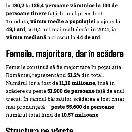
la
130,2
la
135,4 persoane vârstnice la 100 de
persoane tinere
față de anul precedent.
Totodată,
vârsta medie a populației
a ajuns la
43,1 ani
, cu 0,4 ani mai mult decât în 2024, iar
vârsta mediană
a crescut la
44 de ani
.
Femeile, majoritare, dar în scădere
Femeile continuă să fie majoritare în populația
României, reprezentând
51,2%
din total.
Numărul lor a fost de
11,10 milioane
, însă în
scădere cu peste
51.900 de persoane
față de anul
trecut. În rândul bărbaților, scăderea a fost chiar
mai pronunțată —
peste 55.600 de persoane
—
numărul total fiind de
10,57 milioane
.
Structura pe vârste