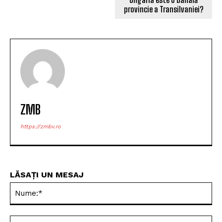
provincie a Transilvaniei?
ZMB
https://zmbv.ro
LĂSAȚI UN MESAJ
Nu
Ema