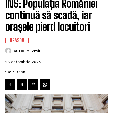
INS: Populația României
continuă să scadă, iar
orașele pierd locuitori
BRASOV
Zmb
AUTHOR:
28 octombrie 2025
read
1
min.