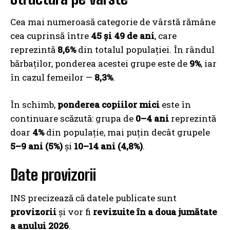
Cea mai numeroasă categorie de vârstă rămâne
cea cuprinsă între
45 și 49 de ani
, care
reprezintă
8,6%
din totalul populației. În rândul
bărbaților, ponderea acestei grupe este de
9%
, iar
în cazul femeilor —
8,3%
.
În schimb,
ponderea copiilor mici
este în
continuare scăzută: grupa de
0–4 ani
reprezintă
doar
4%
din populație, mai puțin decât grupele
5–9 ani (5%)
și
10–14 ani (4,8%)
.
Date provizorii
INS precizează că datele publicate sunt
provizorii
și vor fi
revizuite în a doua jumătate
a anului 2026
.