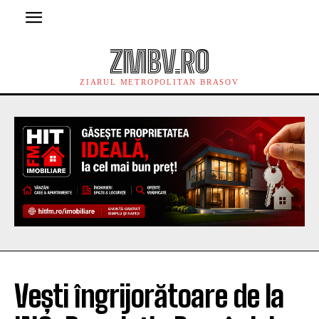
ZMBV.RO
ZIARUL METROPOLITAN BRASOV
Vești îngrijorătoare de la