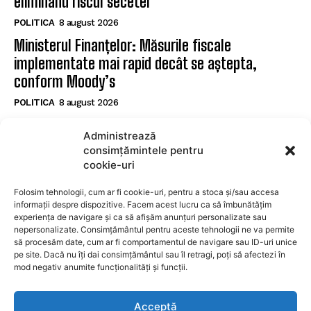
eliminând riscul secetei
POLITICA
8 august 2026
Ministerul Finanțelor: Măsurile fiscale
implementate mai rapid decât se aștepta,
conform Moody’s
POLITICA
8 august 2026
Nicușor Dan subliniază eforturile necesare după
Administrează
reconfirmarea ratingului României de către
consimțămintele pentru
Moody’s
cookie-uri
POLITICA
8 august 2026
Folosim tehnologii, cum ar fi cookie-uri, pentru a stoca și/sau accesa
informații despre dispozitive. Facem acest lucru ca să îmbunătățim
experiența de navigare și ca să afișăm anunțuri personalizate sau
SUBSCRIBE
nepersonalizate. Consimțământul pentru aceste tehnologii ne va permite
să procesăm date, cum ar fi comportamentul de navigare sau ID-uri unice
pe site. Dacă nu îți dai consimțământul sau îl retragi, poți să afectezi în
mod negativ anumite funcționalități și funcții.
I WANT IN
Acceptă