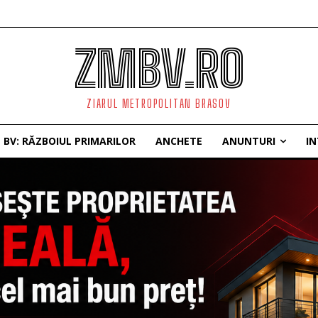
ZMBV.RO
ZIARUL METROPOLITAN BRASOV
BV: RĂZBOIUL PRIMARILOR
ANCHETE
ANUNTURI
IN