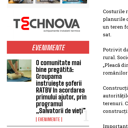
Costurile 
planurile d
un teren f
sat.
EVENIMENTE
Potrivit d
rural. Soc
O comunitate mai
„Pleacă di
bine pregătită:
românilor 
Groupama
instruiește șoferii
Construcții
RATBV în acordarea
autorități
primului ajutor, prin
terenuri. C
programul
„Salvatorii de vieți”
construcți
EVENIMENTE
Importanța