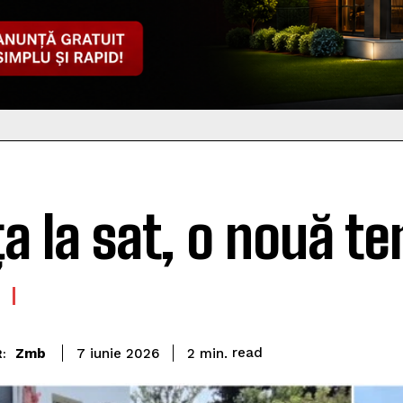
ța la sat, o nouă t
read
Zmb
2
min.
7 iunie 2026
: