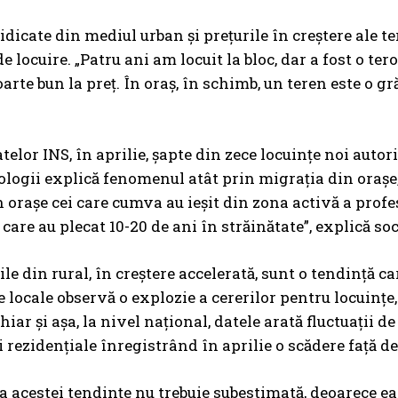
ridicate din mediul urban și prețurile în creștere ale t
e locuire. „Patru ani am locuit la bloc, dar a fost o te
oarte bun la preț. În oraș, în schimb, un teren este o 
atelor INS, în aprilie, șapte din zece locuințe noi aut
iologii explică fenomenul atât prin migrația din orașe
n orașe cei care cumva au ieșit din zona activă a profes
care au plecat 10-20 de ani în străinătate”, explică s
le din rural, în creștere accelerată, sunt o tendință ca
le locale observă o explozie a cererilor pentru locuinț
hiar și așa, la nivel național, datele arată fluctuații d
i rezidențiale înregistrând în aprilie o scădere față d
 acestei tendințe nu trebuie subestimată, deoarece e