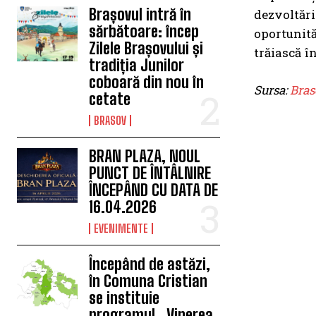
Brașovul intră în
dezvoltării
sărbătoare: încep
oportunită
Zilele Brașovului și
trăiască î
tradiția Junilor
coboară din nou în
Sursa:
Bras
cetate
BRASOV
BRAN PLAZA, NOUL
PUNCT DE ÎNTÂLNIRE
ÎNCEPÂND CU DATA DE
16.04.2026
EVENIMENTE
Începând de astăzi,
în Comuna Cristian
se instituie
programul „Vinerea