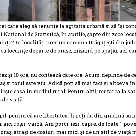
cei care aleg să renunțe la agitația urbană și să își co
i Național de Statistică, în aprilie, șapte din zece locu
uințe? În localități precum comuna Drăguțești din județu
că locuințe departe de orașe, mizând pe spațiu, aer cur
crez și 10 ore, nu contează câte ore. Acum, depinde de c
aș și totul este viu. Adică poți să mai faci și altceva î
uiește casa în mediul rural. Pentru alții, mutarea la s
 de viață.
il, pentru că are libertatea. Îi poți da din grădină să 
 aici roșii, varză. Am porci, iezi, capre, de toate!”, pov
oraș, atrași de costuri mai mici și de un stil de viață m