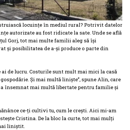
nstruiască locuințe în mediul rural? Potrivit datelor
ințe autorizate au fost ridicate la sate. Unde se află
l Gorj, tot mai multe familii aleg să își
at și posibilitatea de a-și produce o parte din
e ai de lucru. Costurile sunt mult mai mici la casă
n gospodărie. Și mai multă liniște”, spune Alin, care
at a însemnat mai multă libertate pentru familie și
mănânce ce-ți cultivi tu, cum le crești. Aici mi-am
estește Cristina. De la bloc la curte, tot mai mulți
ai liniștit.