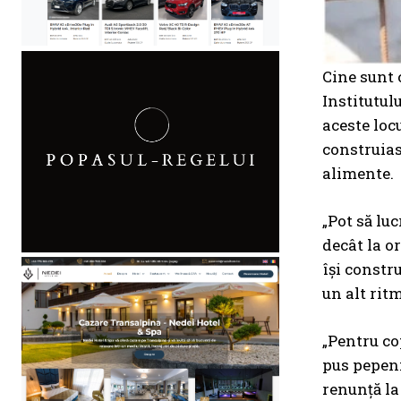
Cine sunt 
Institutulu
aceste loc
construias
alimente.
„Pot să lu
decât la or
își constr
un alt ritm
„Pentru cop
pus pepeni,
renunță la 