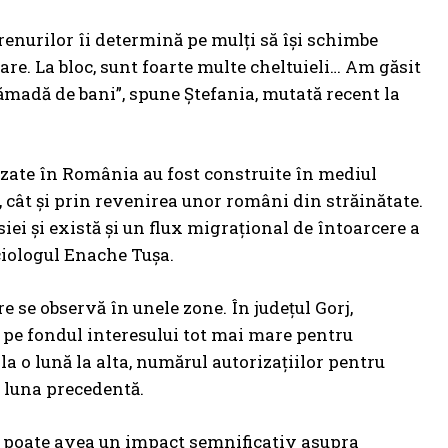
erenurilor îi determină pe mulți să își schimbe
roare. La bloc, sunt foarte multe cheltuieli… Am găsit
grămadă de bani”, spune Ștefania, mutată recent la
orizate în România au fost construite în mediul
, cât și prin revenirea unor români din străinătate.
iei și există și un flux migrațional de întoarcere a
ociologul Enache Tușa.
re se observă în unele zone. În județul Gorj,
e, pe fondul interesului tot mai mare pentru
e la o lună la alta, numărul autorizațiilor pentru
e luna precedentă.
a poate avea un impact semnificativ asupra