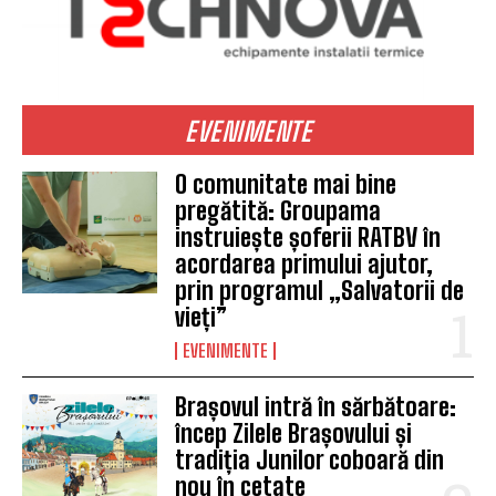
EVENIMENTE
O comunitate mai bine
pregătită: Groupama
instruiește șoferii RATBV în
acordarea primului ajutor,
prin programul „Salvatorii de
vieți”
EVENIMENTE
Brașovul intră în sărbătoare:
încep Zilele Brașovului și
tradiția Junilor coboară din
nou în cetate