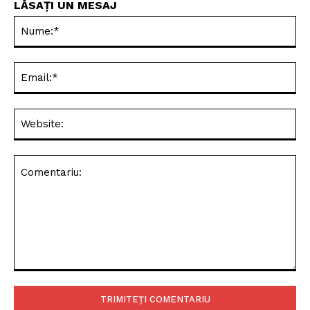
LĂSAȚI UN MESAJ
Nu
Ema
Web
Comentariu: