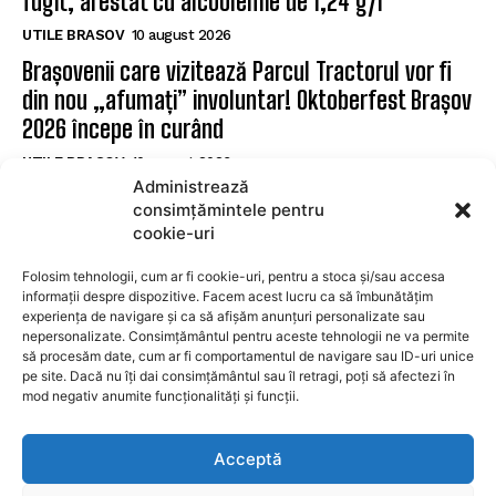
fugit, arestat cu alcoolemie de 1,24 g/l
UTILE BRASOV
10 august 2026
Brașovenii care vizitează Parcul Tractorul vor fi
din nou „afumați” involuntar! Oktoberfest Brașov
2026 începe în curând
UTILE BRASOV
10 august 2026
Administrează
Coliziune rutieră la Brașov, în apropiere de
consimțămintele pentru
„Ceasu’ Rău”. O victimă este prinsă între fiare
cookie-uri
UTILE BRASOV
10 august 2026
Folosim tehnologii, cum ar fi cookie-uri, pentru a stoca și/sau accesa
informații despre dispozitive. Facem acest lucru ca să îmbunătățim
experiența de navigare și ca să afișăm anunțuri personalizate sau
SUBSCRIBE
nepersonalizate. Consimțământul pentru aceste tehnologii ne va permite
să procesăm date, cum ar fi comportamentul de navigare sau ID-uri unice
pe site. Dacă nu îți dai consimțământul sau îl retragi, poți să afectezi în
mod negativ anumite funcționalități și funcții.
I WANT IN
Acceptă