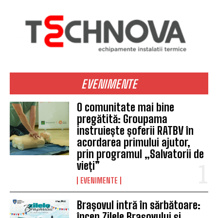
EVENIMENTE
O comunitate mai bine
pregătită: Groupama
instruiește șoferii RATBV în
acordarea primului ajutor,
prin programul „Salvatorii de
vieți”
EVENIMENTE
Brașovul intră în sărbătoare:
încep Zilele Brașovului și