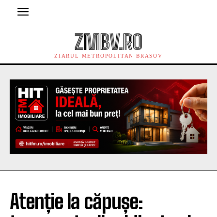
ZMBV.RO
ZIARUL METROPOLITAN BRASOV
Atenție la căpușe: