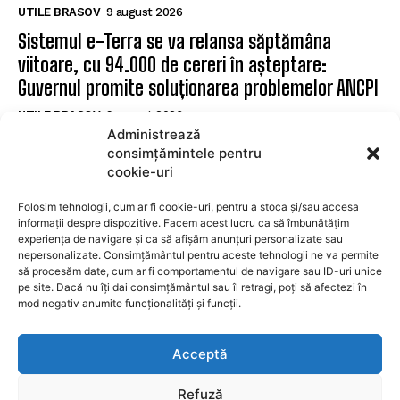
UTILE BRASOV
9 august 2026
Sistemul e-Terra se va relansa săptămâna
viitoare, cu 94.000 de cereri în așteptare:
Guvernul promite soluționarea problemelor ANCPI
UTILE BRASOV
9 august 2026
Administrează
Făgăraș: Cinci posturi de șofer disponibile la
consimțămintele pentru
Serviciul de Transport Public
cookie-uri
UTILE BRASOV
9 august 2026
Folosim tehnologii, cum ar fi cookie-uri, pentru a stoca și/sau accesa
informații despre dispozitive. Facem acest lucru ca să îmbunătățim
experiența de navigare și ca să afișăm anunțuri personalizate sau
SUBSCRIBE
nepersonalizate. Consimțământul pentru aceste tehnologii ne va permite
să procesăm date, cum ar fi comportamentul de navigare sau ID-uri unice
pe site. Dacă nu îți dai consimțământul sau îl retragi, poți să afectezi în
mod negativ anumite funcționalități și funcții.
I WANT IN
Acceptă
I've read and accept the
Privacy Policy
.
Refuză