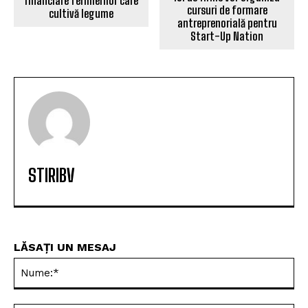
financiare fermierilor care
cursuri de formare
cultivă legume
antreprenorială pentru
Start-Up Nation
STIRIBV
LĂSAȚI UN MESAJ
Nu