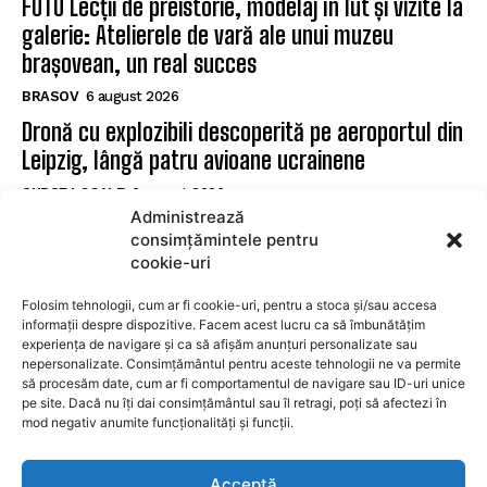
FOTO Lecții de preistorie, modelaj în lut și vizite la
galerie: Atelierele de vară ale unui muzeu
brașovean, un real succes
BRASOV
6 august 2026
Dronă cu explozibili descoperită pe aeroportul din
Leipzig, lângă patru avioane ucrainene
SURSE LOCALE
6 august 2026
Administrează
Pacienții cu diabet de la Spitalul Municipal Săcele
consimțămintele pentru
pot accesa examinarea cu Sudoscan
cookie-uri
SURSE LOCALE
6 august 2026
Folosim tehnologii, cum ar fi cookie-uri, pentru a stoca și/sau accesa
informații despre dispozitive. Facem acest lucru ca să îmbunătățim
experiența de navigare și ca să afișăm anunțuri personalizate sau
SUBSCRIBE
nepersonalizate. Consimțământul pentru aceste tehnologii ne va permite
să procesăm date, cum ar fi comportamentul de navigare sau ID-uri unice
pe site. Dacă nu îți dai consimțământul sau îl retragi, poți să afectezi în
mod negativ anumite funcționalități și funcții.
I WANT IN
Acceptă