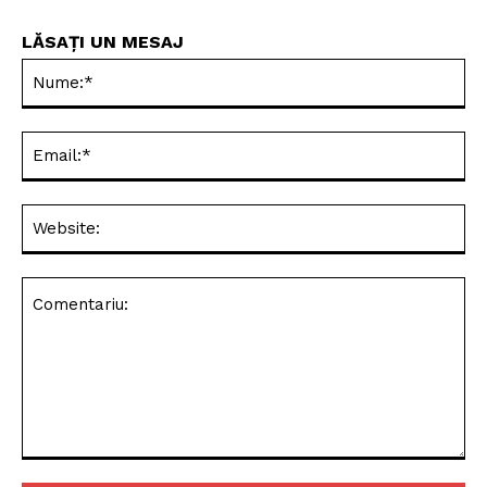
LĂSAȚI UN MESAJ
Nu
Ema
Web
Comentariu: