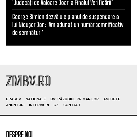
‘Judecăți de Valoare Doar la Finalul Verificării’
George Simion dezvăluie planul de suspendare a
lui Nicușor Dan: ‘Am adunat un număr semnificativ
de semnături’
ZMBV.RO
BRASOV
NATIONALE
BV: RĂZBOIUL PRIMARILOR
ANCHETE
ANUNTURI
INTERVIURI
GZ
CONTACT
DESPRE NOI