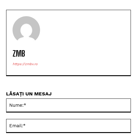
ZMB
https://zmbv.ro
LĂSAȚI UN MESAJ
Nu
Ema