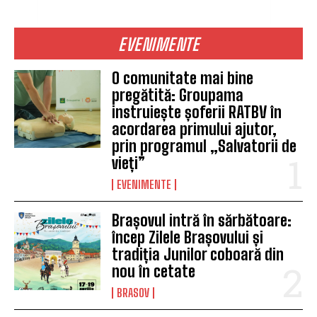
EVENIMENTE
O comunitate mai bine
pregătită: Groupama
instruiește șoferii RATBV în
acordarea primului ajutor,
prin programul „Salvatorii de
vieți”
EVENIMENTE
Brașovul intră în sărbătoare:
încep Zilele Brașovului și
tradiția Junilor coboară din
nou în cetate
BRASOV