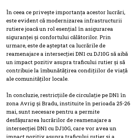
În ceea ce privește importanța acestor lucrări,
este evident că modernizarea infrastructurii
rutiere joacă un rol esențial în asigurarea
siguranței și confortului călătorilor. Prin
urmare, este de așteptat ca lucrările de
reamenajare a intersecției DN1 cu DJ10G să aibă
un impact pozitiv asupra traficului rutier și să
contribuie la îmbunătățirea condițiilor de viață
ale comunităților locale.
În concluzie, restricțiile de circulație pe DN1 în
zona Avrig și Bradu, instituite în perioada 25-26
mai, sunt necesare pentru a permite
desfășurarea lucrărilor de reamenajare a
intersecției DN1 cu DJ10G, care vor avea un
impact pozitiv asupra traficului rutier și a