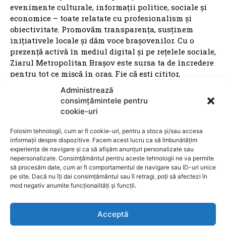
evenimente culturale, informații politice, sociale și
economice – toate relatate cu profesionalism și
obiectivitate. Promovăm transparența, susținem
inițiativele locale și dăm voce brașovenilor. Cu o
prezență activă în mediul digital și pe rețelele sociale,
Ziarul Metropolitan Brașov este sursa ta de încredere
pentru tot ce mișcă în oraș. Fie că ești cititor,
antreprenor sau reprezentant al unei instituții
Administrează
publice, suntem aici pentru a aduce conținut
consimțămintele pentru
relevant, rapid și corect. Ziarul Metropolitan Brașov –
cookie-uri
știri locale, pentru oameni locali.
Folosim tehnologii, cum ar fi cookie-uri, pentru a stoca și/sau accesa
informații despre dispozitive. Facem acest lucru ca să îmbunătățim
experiența de navigare și ca să afișăm anunțuri personalizate sau
nepersonalizate. Consimțământul pentru aceste tehnologii ne va permite
să procesăm date, cum ar fi comportamentul de navigare sau ID-uri unice
pe site. Dacă nu îți dai consimțământul sau îl retragi, poți să afectezi în
ARTICOLE
mod negativ anumite funcționalități și funcții.
VIDEO / Tânăr de 20 de ani, reținut pentru
Acceptă
proxenetism: Percheziții SIC Brașov în Prahova și