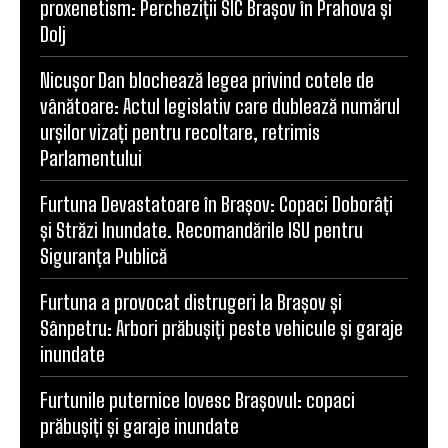
proxenetism: Percheziții SIC Brașov în Prahova și
Dolj
Nicușor Dan blochează legea privind cotele de
vânătoare: Actul legislativ care dublează numărul
urșilor vizați pentru recoltare, retrimis
Parlamentului
Furtuna Devastatoare în Brașov: Copaci Doborâți
și Străzi Inundate. Recomandările ISU pentru
Siguranța Publică
Furtuna a provocat distrugeri la Brașov și
Sânpetru: Arbori prăbușiți peste vehicule și garaje
inundate
Furtunile puternice lovesc Brașovul: copaci
prăbușiți și garaje inundate