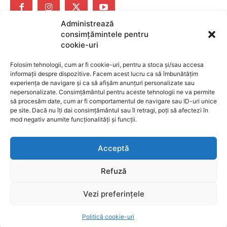
Administrează
consimțămintele pentru
cookie-uri
ARTICOLE
Folosim tehnologii, cum ar fi cookie-uri, pentru a stoca și/sau accesa
FOTO Lecții de preistorie, modelaj în lut și vizite la
informații despre dispozitive. Facem acest lucru ca să îmbunătățim
galerie: Atelierele de vară ale unui muzeu
experiența de navigare și ca să afișăm anunțuri personalizate sau
nepersonalizate. Consimțământul pentru aceste tehnologii ne va permite
brașovean, un real succes
să procesăm date, cum ar fi comportamentul de navigare sau ID-uri unice
pe site. Dacă nu îți dai consimțământul sau îl retragi, poți să afectezi în
BRASOV
6 august 2026
mod negativ anumite funcționalități și funcții.
Dronă cu explozibili descoperită pe aeroportul din
Leipzig, lângă patru avioane ucrainene
Acceptă
SURSE LOCALE
6 august 2026
Pacienții cu diabet de la Spitalul Municipal Săcele
Refuză
pot accesa examinarea cu Sudoscan
Vezi preferințele
SURSE LOCALE
6 august 2026
Politică cookie-uri