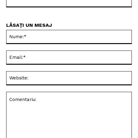
LĂSAȚI UN MESAJ
Nu
Ema
Web