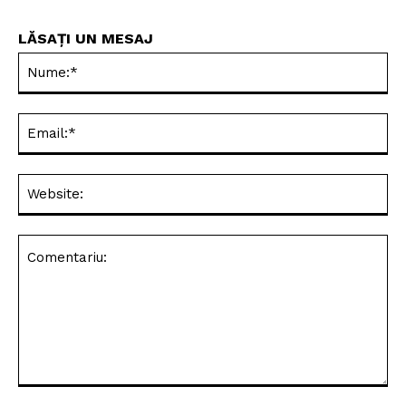
LĂSAȚI UN MESAJ
Nu
Ema
Web
Comentariu: