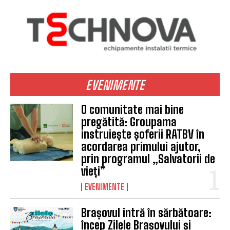
EVENIMENTE
O comunitate mai bine
pregătită: Groupama
instruiește șoferii RATBV în
acordarea primului ajutor,
prin programul „Salvatorii de
vieți”
EVENIMENTE
Brașovul intră în sărbătoare:
încep Zilele Brașovului și