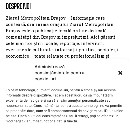
DESPRE NOI
Ziarul Metropolitan Brașov – Informația care
contează, din inima orașului Ziarul Metropolitan
Brașov este o publicație locală online dedicată
comunității din Brașov și împrejurimi. Aici găsești
cele mai noi știri locale, reportaje, interviuri,
evenimente culturale, informații politice, sociale și
economice – toate relatate cu profesionalism și
obiectivitate. Promovăm transparența, susținem
Administrează
inițiativele locale și dăm voce brașovenilor. Cu o
consimțămintele pentru
prezență activă în mediul digital și pe rețelele sociale,
cookie-uri
Ziarul Metropolitan Brașov este sursa ta de încredere
pentru tot ce mișcă în oraș. Fie că ești cititor,
Folosim tehnologii, cum ar fi cookie-uri, pentru a stoca și/sau accesa
antreprenor sau reprezentant al unei instituții
informații despre dispozitive. Facem acest lucru ca să îmbunătățim
publice, suntem aici pentru a aduce conținut
experiența de navigare și ca să afișăm anunțuri personalizate sau
nepersonalizate. Consimțământul pentru aceste tehnologii ne va permite
relevant, rapid și corect. Ziarul Metropolitan Brașov –
să procesăm date, cum ar fi comportamentul de navigare sau ID-uri unice
știri locale, pentru oameni locali.
pe site. Dacă nu îți dai consimțământul sau îl retragi, poți să afectezi în
mod negativ anumite funcționalități și funcții.