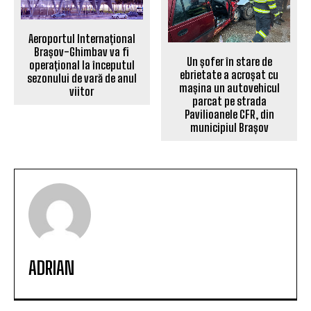
Aeroportul Internațional
Brașov-Ghimbav va fi
Un șofer în stare de
operațional la începutul
ebrietate a acroșat cu
sezonului de vară de anul
mașina un autovehicul
viitor
parcat pe strada
Pavilioanele CFR, din
municipiul Brașov
ADRIAN