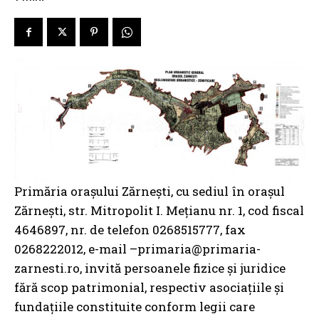
Primăria oraşului Zărneşti, cu sediul în oraşul
Zărneşti, str. Mitropolit I. Meţianu nr. 1, cod fiscal
4646897, nr. de telefon 0268515777, fax
0268222012, e-mail –primaria@primaria-
zarnesti.ro, invită persoanele fizice și juridice
fără scop patrimonial, respectiv asociaţiile și
fundaţiile constituite conform legii care