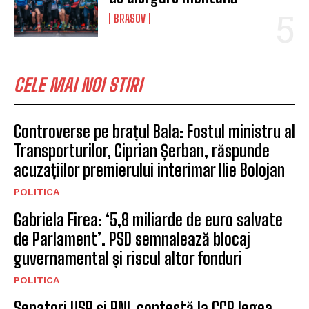
BRASOV
CELE MAI NOI STIRI
Controverse pe brațul Bala: Fostul ministru al
Transporturilor, Ciprian Șerban, răspunde
acuzațiilor premierului interimar Ilie Bolojan
POLITICA
Gabriela Firea: ‘5,8 miliarde de euro salvate
de Parlament’. PSD semnalează blocaj
guvernamental și riscul altor fonduri
POLITICA
Senatori USR și PNL contestă la CCR legea