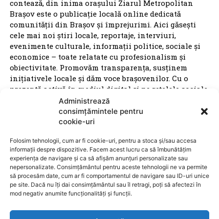
contează, din inima orașului Ziarul Metropolitan
Brașov este o publicație locală online dedicată
comunității din Brașov și împrejurimi. Aici găsești
cele mai noi știri locale, reportaje, interviuri,
evenimente culturale, informații politice, sociale și
economice – toate relatate cu profesionalism și
obiectivitate. Promovăm transparența, susținem
inițiativele locale și dăm voce brașovenilor. Cu o
prezență activă în mediul digital și pe rețelele sociale,
Ziarul Metropolitan Brașov este sursa ta de încredere
Administrează
pentru tot ce mișcă în oraș. Fie că ești cititor,
consimțămintele pentru
antreprenor sau reprezentant al unei instituții
cookie-uri
publice, suntem aici pentru a aduce conținut
Folosim tehnologii, cum ar fi cookie-uri, pentru a stoca și/sau accesa
relevant, rapid și corect. Ziarul Metropolitan Brașov –
informații despre dispozitive. Facem acest lucru ca să îmbunătățim
știri locale, pentru oameni locali.
experiența de navigare și ca să afișăm anunțuri personalizate sau
nepersonalizate. Consimțământul pentru aceste tehnologii ne va permite
să procesăm date, cum ar fi comportamentul de navigare sau ID-uri unice
pe site. Dacă nu îți dai consimțământul sau îl retragi, poți să afectezi în
mod negativ anumite funcționalități și funcții.