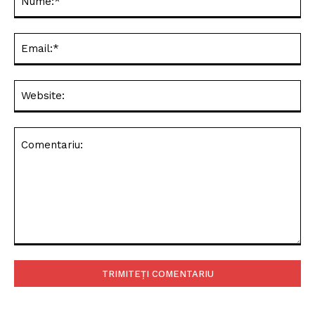
Ema
Web
Comentariu: