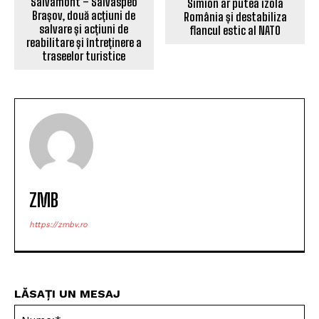
Salvamont – Salvaspeo
Simion ar putea izola
Brașov, două acțiuni de
România și destabiliza
salvare și acțiuni de
flancul estic al NATO
reabilitare și întreținere a
traseelor turistice
ZMB
https://zmbv.ro
LĂSAȚI UN MESAJ
Nu