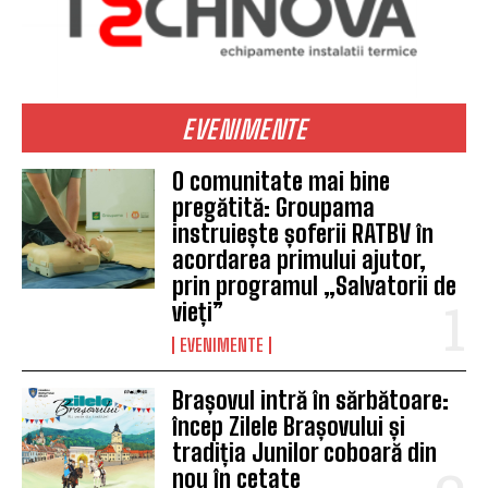
EVENIMENTE
O comunitate mai bine
pregătită: Groupama
instruiește șoferii RATBV în
acordarea primului ajutor,
prin programul „Salvatorii de
vieți”
EVENIMENTE
Brașovul intră în sărbătoare:
încep Zilele Brașovului și
tradiția Junilor coboară din
nou în cetate