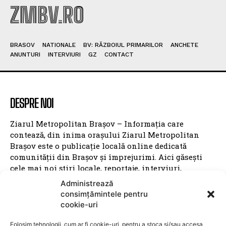
ZMBV.RO
BRASOV
NATIONALE
BV: RĂZBOIUL PRIMARILOR
ANCHETE
ANUNTURI
INTERVIURI
GZ
CONTACT
DESPRE NOI
Ziarul Metropolitan Brașov – Informația care
contează, din inima orașului Ziarul Metropolitan
Brașov este o publicație locală online dedicată
comunității din Brașov și împrejurimi. Aici găsești
cele mai noi știri locale, reportaje, interviuri,
evenimente culturale, informații politice, sociale și
Administrează
economice – toate relatate cu profesionalism și
consimțămintele pentru
obiectivitate. Promovăm transparența, susținem
cookie-uri
inițiativele locale și dăm voce brașovenilor. Cu o
prezență activă în mediul digital și pe rețelele sociale,
Folosim tehnologii, cum ar fi cookie-uri, pentru a stoca și/sau accesa