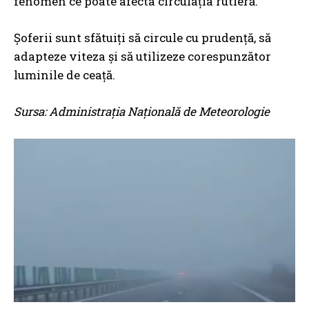
fenomen ce poate afecta circulația rutieră.
Șoferii sunt sfătuiți să circule cu prudență, să
adapteze viteza și să utilizeze corespunzător
luminile de ceață.
Sursa: Administrația Națională de Meteorologie