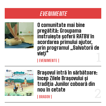
EVENIMENTE
O comunitate mai bine
pregătită: Groupama
instruiește șoferii RATBV în
acordarea primului ajutor,
prin programul „Salvatorii de
vieți”
EVENIMENTE
Brașovul intră în sărbătoare:
încep Zilele Brașovului și
tradiția Junilor coboară din
nou în cetate
BRASOV