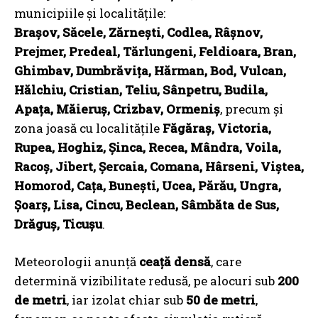
municipiile și localitățile:
Brașov, Săcele, Zărnești, Codlea, Râșnov,
Prejmer, Predeal, Tărlungeni, Feldioara, Bran,
Ghimbav, Dumbrăvița, Hărman, Bod, Vulcan,
Hălchiu, Cristian, Teliu, Sânpetru, Budila,
Apața, Măieruș, Crizbav, Ormeniș
, precum și
zona joasă cu localitățile
Făgăraș, Victoria,
Rupea, Hoghiz, Șinca, Recea, Mândra, Voila,
Racoș, Jibert, Șercaia, Comana, Hârseni, Viștea,
Homorod, Cața, Bunești, Ucea, Părău, Ungra,
Șoarș, Lisa, Cincu, Beclean, Sâmbăta de Sus,
Drăguș, Ticușu
.
Meteorologii anunță
ceață densă
, care
determină vizibilitate redusă, pe alocuri sub
200
de metri
, iar izolat chiar sub
50 de metri
,