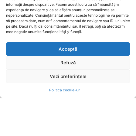
informații despre dispozitive. Facem acest lucru ca să îmbunătățim
Ziarul Metropolitan Brașov este sursa ta de încredere
experiența de navigare și ca să afișăm anunțuri personalizate sau
pentru tot ce mișcă în oraș. Fie că ești cititor,
nepersonalizate. Consimțământul pentru aceste tehnologii ne va permite
antreprenor sau reprezentant al unei instituții
să procesăm date, cum ar fi comportamentul de navigare sau ID-uri unice
publice, suntem aici pentru a aduce conținut
pe site. Dacă nu îți dai consimțământul sau îl retragi, poți să afectezi în
relevant, rapid și corect. Ziarul Metropolitan Brașov –
mod negativ anumite funcționalități și funcții.
știri locale, pentru oameni locali.
Acceptă
Refuză
Vezi preferințele
ARTICOLE
Politică cookie-uri
Furtunile puternice lovesc Brașovul: copaci
prăbușiți și garaje inundate
UTILE BRASOV
8 august 2026
Fenomene meteo extreme afectează Brașovul:
Copaci doborâți, drumuri blocate și garaje
inundate