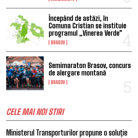
EVENIMENTE
O comunitate mai bine
pregătită: Groupama
instruiește șoferii RATBV în
acordarea primului ajutor,
prin programul „Salvatorii de
vieți”
EVENIMENTE
Brașovul intră în sărbătoare:
încep Zilele Brașovului și