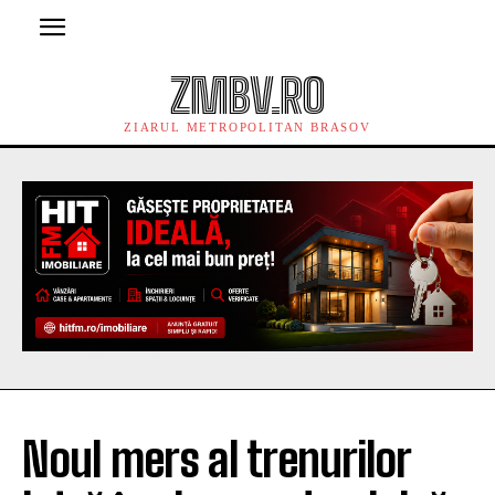
ZMBV.RO
ZIARUL METROPOLITAN BRASOV
Noul mers al trenurilor