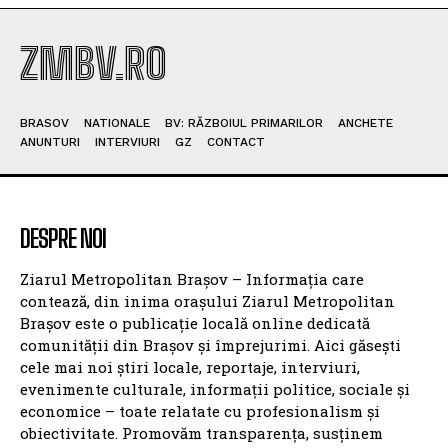
POPULAR ARTICLES
Ministerul Transporturilor propune o soluție
definitivă pentru problema de la Cernavodă,
eliminând riscul secetei
Ministerul Finanțelor: Măsurile fiscale
implementate mai rapid decât se aștepta,
conform Moody’s
Nicușor Dan subliniază eforturile necesare după
reconfirmarea ratingului României de către
Moody’s
România evită categoria junk, dar costurile sunt