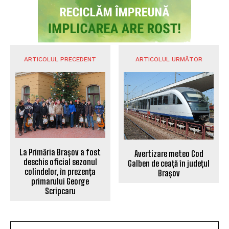
după reconfirmarea ratingului României de
către Moody’s
POLITICA
România evită categoria junk, dar costurile
sunt deja resimțite – Analiza unui economist
după verdictul Moody’s
POLITICA
Analiza unui sabotaj: Cum a fost pusă în
pericol securitatea energetică a României
POLITICA
VIDEO / Tânăr de 20 de ani, reținut pentru
proxenetism: Percheziții SIC Brașov în
Prahova și Dolj
STIREA ZILEI