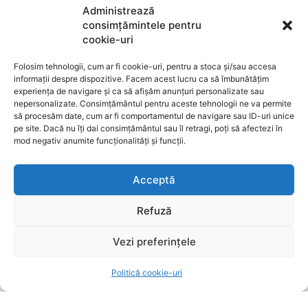
Administrează
Ziarul Metropolitan Brașov – Informația care
consimțămintele pentru
contează, din inima orașului Ziarul Metropolitan
cookie-uri
Brașov este o publicație locală online dedicată
comunității din Brașov și împrejurimi. Aici găsești
Folosim tehnologii, cum ar fi cookie-uri, pentru a stoca și/sau accesa
cele mai noi știri locale, reportaje, interviuri,
informații despre dispozitive. Facem acest lucru ca să îmbunătățim
experiența de navigare și ca să afișăm anunțuri personalizate sau
evenimente culturale, informații politice, sociale și
nepersonalizate. Consimțământul pentru aceste tehnologii ne va permite
economice – toate relatate cu profesionalism și
să procesăm date, cum ar fi comportamentul de navigare sau ID-uri unice
obiectivitate. Promovăm transparența, susținem
pe site. Dacă nu îți dai consimțământul sau îl retragi, poți să afectezi în
inițiativele locale și dăm voce brașovenilor. Cu o
mod negativ anumite funcționalități și funcții.
prezență activă în mediul digital și pe rețelele sociale,
Ziarul Metropolitan Brașov este sursa ta de încredere
Acceptă
pentru tot ce mișcă în oraș. Fie că ești cititor,
antreprenor sau reprezentant al unei instituții
Refuză
publice, suntem aici pentru a aduce conținut
relevant, rapid și corect. Ziarul Metropolitan Brașov –
Vezi preferințele
știri locale, pentru oameni locali.
Politică cookie-uri