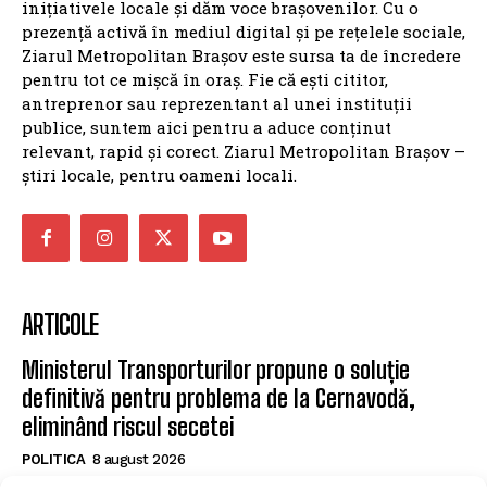
deja resimțite – Analiza unui economist după
verdictul Moody’s
Analiza unui sabotaj: Cum a fost pusă în pericol
securitatea energetică a României
ZMBV.RO
BRASOV
NATIONALE
BV: RĂZBOIUL PRIMARILOR
ANCHETE
ANUNTURI
INTERVIURI
GZ
CONTACT
DESPRE NOI