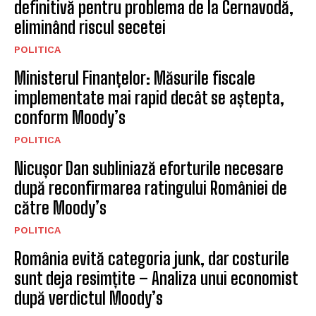
tradiția Junilor coboară din
nou în cetate
BRASOV
BRAN PLAZA, NOUL PUNCT DE
ÎNTÂLNIRE ÎNCEPÂND CU DATA
DE 16.04.2026
EVENIMENTE
Începând de astăzi, în
Comuna Cristian se instituie
programul „Vinerea Verde”
BRASOV
Semimaraton Brasov, concurs
de alergare montană