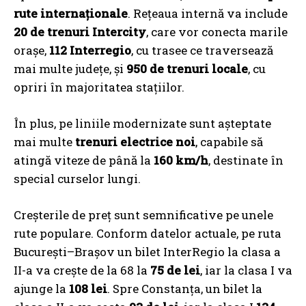
rute internaționale
. Rețeaua internă va include
20 de trenuri Intercity
, care vor conecta marile
orașe,
112 Interregio
, cu trasee ce traversează
mai multe județe, și
950 de trenuri locale
, cu
opriri în majoritatea stațiilor.
În plus, pe liniile modernizate sunt așteptate
mai multe
trenuri electrice noi
, capabile să
atingă viteze de până la
160 km/h
, destinate în
special curselor lungi.
Creșterile de preț sunt semnificative pe unele
rute populare. Conform datelor actuale, pe ruta
București–Brașov un bilet InterRegio la clasa a
II-a va crește de la 68 la
75 de lei
, iar la clasa I va
ajunge la
108 lei
. Spre Constanța, un bilet la