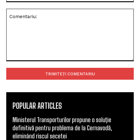
La Primăria Brașov a fost
Avertizare meteo Cod
deschis oficial sezonul
Galben de ceață în județul
colindelor, în prezența
Brașov
primarului George
Scripcaru
ZMB
https://zmbv.ro