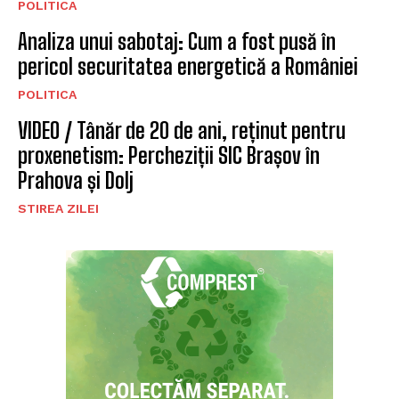
BRASOV
CELE MAI NOI STIRI
Ministerul Transporturilor propune o soluție
definitivă pentru problema de la Cernavodă,
eliminând riscul secetei
POLITICA
Ministerul Finanțelor: Măsurile fiscale
implementate mai rapid decât se aștepta,
conform Moody’s
POLITICA
Nicușor Dan subliniază eforturile necesare