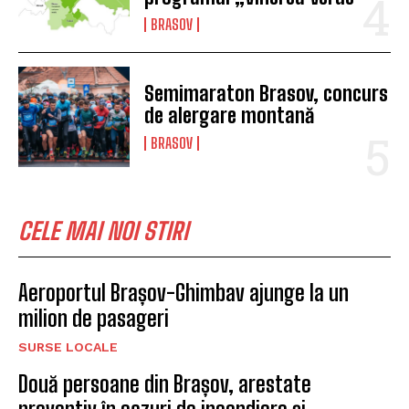
BRASOV
Semimaraton Brasov, concurs
de alergare montană
BRASOV
CELE MAI NOI STIRI
Aeroportul Brașov-Ghimbav ajunge la un
milion de pasageri
SURSE LOCALE
Două persoane din Brașov, arestate