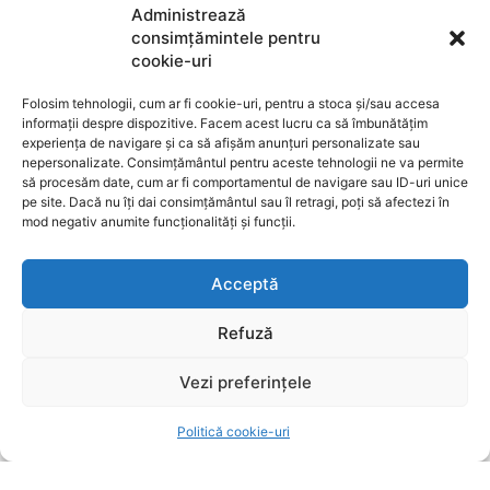
Administrează
POPULARE
consimțămintele pentru
cookie-uri
Aeroportul Brașov-Ghimbav ajunge la un milion
de pasageri
Folosim tehnologii, cum ar fi cookie-uri, pentru a stoca și/sau accesa
informații despre dispozitive. Facem acest lucru ca să îmbunătățim
SURSE LOCALE
8 august 2026
experiența de navigare și ca să afișăm anunțuri personalizate sau
nepersonalizate. Consimțământul pentru aceste tehnologii ne va permite
Două persoane din Brașov, arestate preventiv în
să procesăm date, cum ar fi comportamentul de navigare sau ID-uri unice
cazuri de incendiere și agresiune
pe site. Dacă nu îți dai consimțământul sau îl retragi, poți să afectezi în
mod negativ anumite funcționalități și funcții.
SURSE LOCALE
8 august 2026
Șofer de 27 de ani prins cu 128 km/h într-o zonă
Acceptă
de 70 km/h la Brașov, testat pozitiv pentru
substanțe interzise
Refuză
SURSE LOCALE
8 august 2026
Vezi preferințele
SUBSCRIBE
Politică cookie-uri