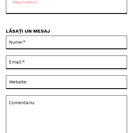
https://zmbv.ro
LĂSAȚI UN MESAJ
Nu
Ema
Web