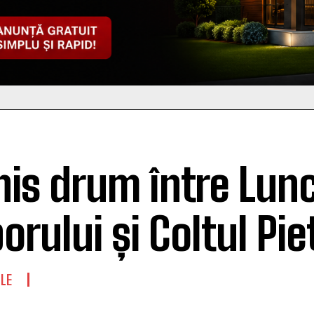
his drum între Lun
orului și Coltul Pie
LE