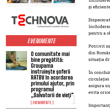
închiderea
și eficient
Dispecerat
închiderea
pentru a o
EVENIMENTE
Potrivit su
din Români
O comunitate mai
situația dr
bine pregătită:
Groupama
instruiește șoferii
În concluz
RATBV în acordarea
circulației
primului ajutor, prin
asigura sig
programul
evita oric
„Salvatorii de vieți”
EVENIMENTE
Importanța