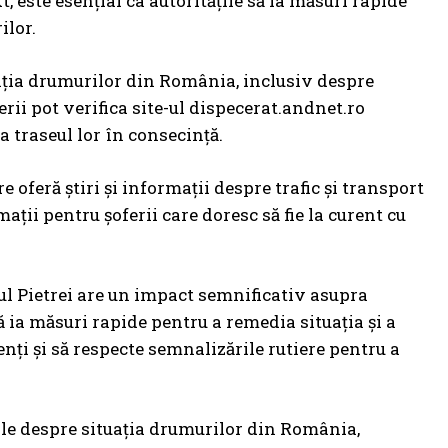
, este esențial ca autoritățile să ia măsuri rapide
ilor.
ația drumurilor din România, inclusiv despre
rii pot verifica site-ul dispecerat.andnet.ro
a traseul lor în consecință.
re oferă știri și informații despre trafic și transport
ții pentru șoferii care doresc să fie la curent cu
ul Pietrei are un impact semnificativ asupra
 să ia măsuri rapide pentru a remedia situația și a
enți și să respecte semnalizările rutiere pentru a
tale despre situația drumurilor din România,