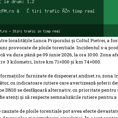
tre localitățile Lunca Priporului și Coltul Pietrei, a fo
ni provocate de ploile torentiale. Incidentul s-a produs
că va dura până pe 09 iunie 2026, la ora 10:00. Zona a
v 3 kilometri, între km 71+000 și km 74+000.
nformațiilor furnizate de dispecerat.andnet.ro, zona 
tor, cu indicatoare rutiere care avertizează șoferii de
 pe DN10 se desfășoară alternativ, cu prioritate pentru
 fie atenți și să respecte semnalizările rutiere pentru a
 cauzate de ploile torentiale pot avea efecte devastat