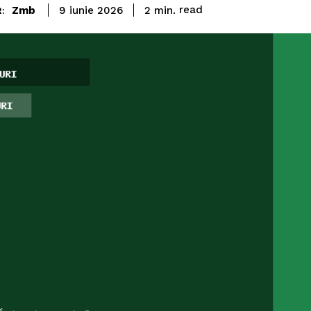
read
Zmb
2
min.
9 iunie 2026
: