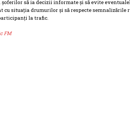
șoferilor să ia decizii informate și să evite eventualel
ent cu situația drumurilor și să respecte semnalizările 
participanți la trafic.
ic FM