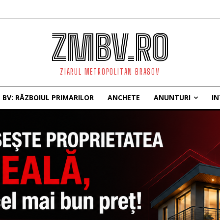
ZMBV.RO
ZIARUL METROPOLITAN BRASOV
BV: RĂZBOIUL PRIMARILOR
ANCHETE
ANUNTURI
IN