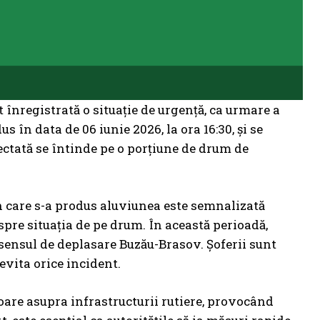
st înregistrată o situație de urgență, ca urmare a
 în data de 06 iunie 2026, la ora 16:30, și se
fectată se întinde pe o porțiune de drum de
în care s-a produs aluviunea este semnalizată
spre situația de pe drum. În această perioadă,
 sensul de deplasare Buzău-Brasov. Șoferii sunt
 evita orice incident.
oare asupra infrastructurii rutiere, provocând