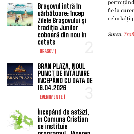
permițând 
Brașovul intră în
fie la cur
sărbătoare: încep
celorlalți 
Zilele Brașovului și
tradiția Junilor
Sursa:
Traf
coboară din nou în
cetate
BRASOV
BRAN PLAZA, NOUL
PUNCT DE ÎNTÂLNIRE
ÎNCEPÂND CU DATA DE
16.04.2026
EVENIMENTE
Începând de astăzi,
în Comuna Cristian
se instituie
programul „Vinerea