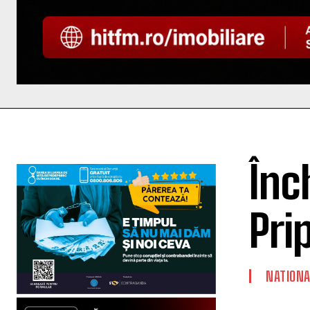
Înc
Prip
NATIONA