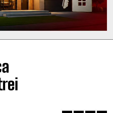
ca
trei