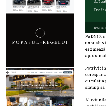
Pe DN10, în
unor aluviu
estimează 
aproximati
Potrivit i
corespunză
circulația
sfătuiți să
Aluviunile