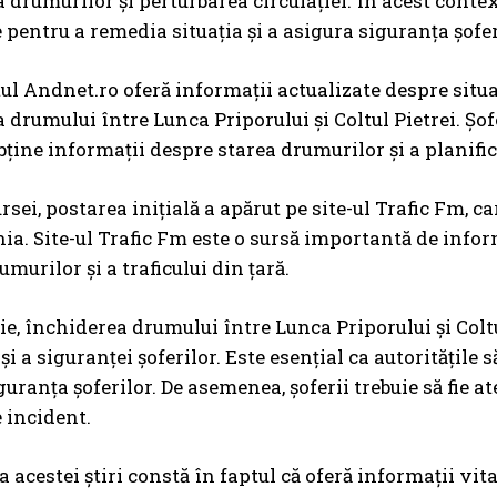
 drumurilor și perturbarea circulației. În acest context
e pentru a remedia situația și a asigura siguranța șofer
ul Andnet.ro oferă informații actualizate despre situ
 drumului între Lunca Priporului și Coltul Pietrei. Șofe
bține informații despre starea drumurilor și a planific
rsei, postarea inițială a apărut pe site-ul Trafic Fm, ca
a. Site-ul Trafic Fm este o sursă importantă de informa
umurilor și a traficului din țară.
ie, închiderea drumului între Lunca Priporului și Colt
 și a siguranței șoferilor. Este esențial ca autoritățile
uranța șoferilor. De asemenea, șoferii trebuie să fie at
e incident.
 acestei știri constă în faptul că oferă informații vi