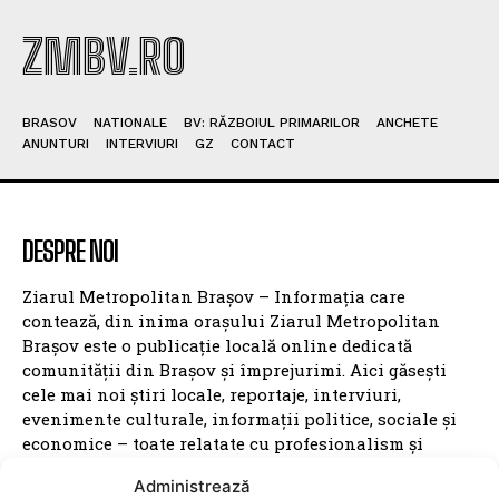
ZMBV.RO
BRASOV
NATIONALE
BV: RĂZBOIUL PRIMARILOR
ANCHETE
ANUNTURI
INTERVIURI
GZ
CONTACT
DESPRE NOI
Ziarul Metropolitan Brașov – Informația care
contează, din inima orașului Ziarul Metropolitan
Brașov este o publicație locală online dedicată
comunității din Brașov și împrejurimi. Aici găsești
cele mai noi știri locale, reportaje, interviuri,
evenimente culturale, informații politice, sociale și
economice – toate relatate cu profesionalism și
obiectivitate. Promovăm transparența, susținem
Administrează
inițiativele locale și dăm voce brașovenilor. Cu o