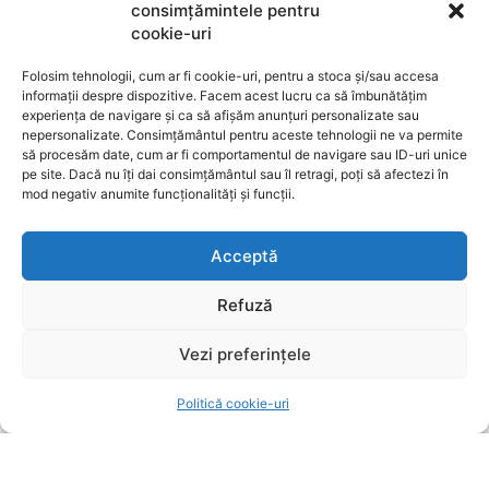
consimțămintele pentru
prezență activă în mediul digital și pe rețelele sociale,
cookie-uri
Ziarul Metropolitan Brașov este sursa ta de încredere
pentru tot ce mișcă în oraș. Fie că ești cititor,
Folosim tehnologii, cum ar fi cookie-uri, pentru a stoca și/sau accesa
antreprenor sau reprezentant al unei instituții
informații despre dispozitive. Facem acest lucru ca să îmbunătățim
publice, suntem aici pentru a aduce conținut
experiența de navigare și ca să afișăm anunțuri personalizate sau
nepersonalizate. Consimțământul pentru aceste tehnologii ne va permite
relevant, rapid și corect. Ziarul Metropolitan Brașov –
să procesăm date, cum ar fi comportamentul de navigare sau ID-uri unice
știri locale, pentru oameni locali.
pe site. Dacă nu îți dai consimțământul sau îl retragi, poți să afectezi în
mod negativ anumite funcționalități și funcții.
Acceptă
Refuză
ARTICOLE
Universitatea Transilvania din Brașov va participa
Vezi preferințele
la WorldSkills Shanghai 2026
Politică cookie-uri
SURSE LOCALE
7 august 2026
Oana Țoiu pariază pe antreprenorii români din
diaspora: Finanțări de până la 200.000 de euro