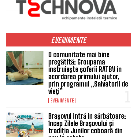
EVENIMENTE
O comunitate mai bine
pregătită: Groupama
instruiește șoferii RATBV în
acordarea primului ajutor,
prin programul „Salvatorii de
vieți”
EVENIMENTE
Brașovul intră în sărbătoare:
încep Zilele Brașovului și
tradiția Junilor coboară din