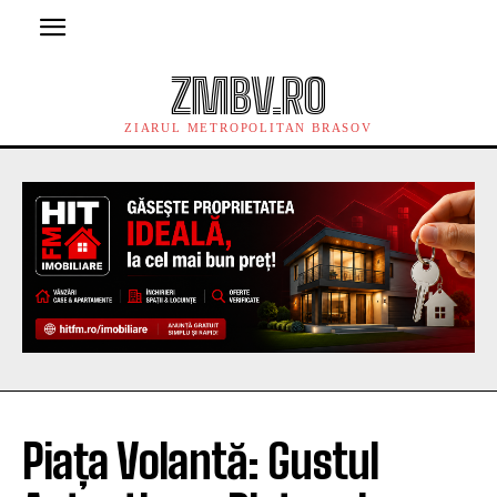
ZMBV.RO
ZIARUL METROPOLITAN BRASOV
Piața Volantă: Gustul