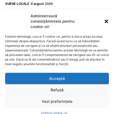
SURSE LOCALE
8 august 2026
Șofer de 27 de ani prins cu 128 km/h într-o zonă
Administrează
de 70 km/h la Brașov, testat pozitiv pentru
consimțămintele pentru
substanțe interzise
cookie-uri
SURSE LOCALE
8 august 2026
Folosim tehnologii, cum ar fi cookie-uri, pentru a stoca și/sau accesa
informații despre dispozitive. Facem acest lucru ca să îmbunătățim
experiența de navigare și ca să afișăm anunțuri personalizate sau
SUBSCRIBE
nepersonalizate. Consimțământul pentru aceste tehnologii ne va permite
să procesăm date, cum ar fi comportamentul de navigare sau ID-uri unice
pe site. Dacă nu îți dai consimțământul sau îl retragi, poți să afectezi în
mod negativ anumite funcționalități și funcții.
I WANT IN
Acceptă
I've read and accept the
Privacy Policy
.
Refuză
Vezi preferințele
Toate drepturile rezervate RADIO HIT FM GROUP creat de
gads.ro
Politică cookie-uri