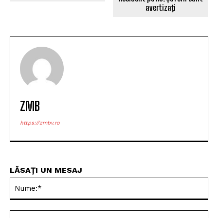
avertizați
ZMB
https://zmbv.ro
LĂSAȚI UN MESAJ
Nu
Ema