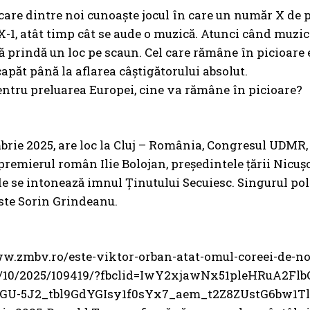
ecare dintre noi cunoaște jocul în care un număr X de p
-1, atât timp cât se aude o muzică. Atunci când muzica
ă prindă un loc pe scaun. Cel care rămâne în picioare 
capăt până la aflarea câștigătorului absolut.
entru preluarea Europei, cine va rămâne în picioare?
brie 2025, are loc la Cluj – România, Congresul UDMR,
 premierul român Ilie Bolojan, președintele țării Nicu
de se intonează imnul Ținutului Secuiesc. Singurul pol
te Sorin Grindeanu.
w.zmbv.ro/este-viktor-orban-atat-omul-coreei-de-nord
7/10/2025/109419/?fbclid=IwY2xjawNx51pleHRuA
GU-5J2_tbl9GdYGIsy1f0sYx7_aem_t2Z8ZUstG6bw1Tl-