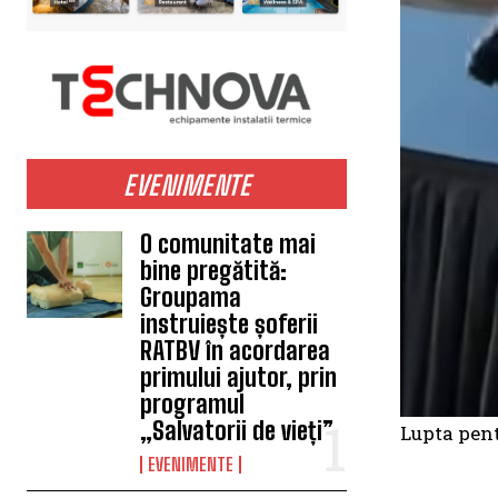
EVENIMENTE
O comunitate mai
bine pregătită:
Groupama
instruiește șoferii
RATBV în acordarea
primului ajutor, prin
programul
„Salvatorii de vieți”
Lupta pent
EVENIMENTE