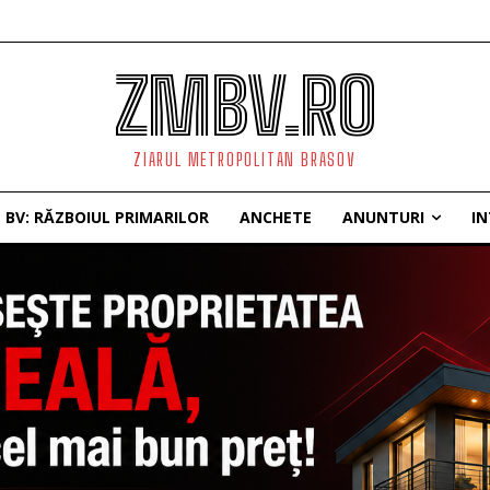
ZMBV.RO
ZIARUL METROPOLITAN BRASOV
BV: RĂZBOIUL PRIMARILOR
ANCHETE
ANUNTURI
IN