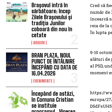
Brașovul intră în
Cred că fi
sărbătoare: încep
număr de X
Zilele Brașovului și
încearcă s
tradiția Junilor
reia de la 
coboară din nou în
În lupta p
cetate
BRASOV
9-10 octom
BRAN PLAZA, NOUL
alături de
PUNCT DE ÎNTÂLNIRE
al PSD, un
ÎNCEPÂND CU DATA DE
moment es
16.04.2026
EVENIMENTE
https://ww
Începând de astăzi,
în Comuna Cristian
europa/2
se instituie
D5dFsUH5
programul „Vinerea