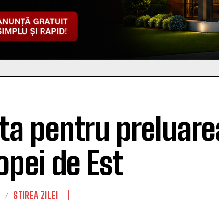
ta pentru preluare
opei de Est
A
STIREA ZILEI