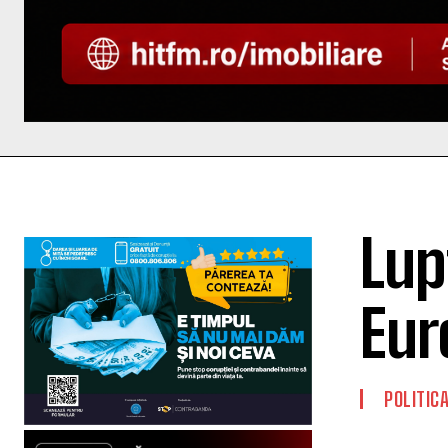
Lup
Eur
POLITIC