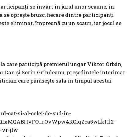
articipanți se învârt în jurul unor scaune, în
 se oprește brusc, fiecare dintre participanți
este eliminat, împreună cu un scaun, iar jocul se
 la care participă premierul ungar Viktor Orbán,
șor Dan și Sorin Grindeanu, președintele interimar
itician care părăsește sala în timpul acestui
-cat-si-al-celei-de-sud-in-
2FlbQIxMQABHvFO_rOvWpw4KCiqZca5wLkHl2-
vr-jlw