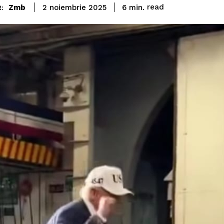
read
Zmb
6
min.
2 noiembrie 2025
: