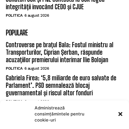
integrității invocând CEDO și CJUE
POLITICA
6 august 2026
POPULARE
Controverse pe brațul Bala: Fostul ministru al
Transporturilor, Ciprian Șerban, răspunde
acuzațiilor premierului interimar Ilie Bolojan
POLITICA
6 august 2026
Gabriela Firea: ‘5,8 miliarde de euro salvate de
Parlament’. PSD semnalează blocaj
guvernamental și riscul altor fonduri
POLITICA
6 august 2026
Administrează
Senatori USR și PNL contestă la CCR legea
consimțămintele pentru
integrității invocând CEDO și CJUE
cookie-uri
POLITICA
6 august 2026