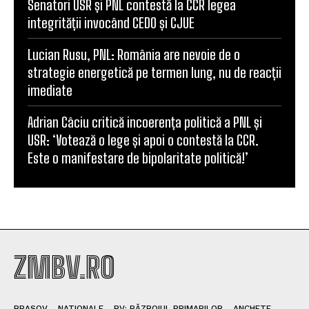
Senatori USR și PNL contestă la CCR legea
integrității invocând CEDO și CJUE
Lucian Rusu, PNL: România are nevoie de o
strategie energetică pe termen lung, nu de reacții
imediate
Adrian Câciu critică incoerența politică a PNL și
USR: ‘Votează o lege și apoi o contestă la CCR.
Este o manifestare de bipolaritate politică!’
ZMBV.RO
BRASOV
NATIONALE
BV: RĂZBOIUL PRIMARILOR
ANCHETE