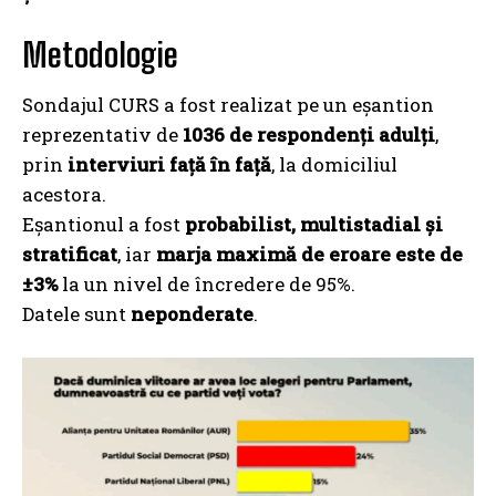
Metodologie
Sondajul CURS a fost realizat pe un eșantion
reprezentativ de
1036 de respondenți adulți
,
prin
interviuri față în față
, la domiciliul
acestora.
Eșantionul a fost
probabilist, multistadial și
stratificat
, iar
marja maximă de eroare este de
±3%
la un nivel de încredere de 95%.
Datele sunt
neponderate
.