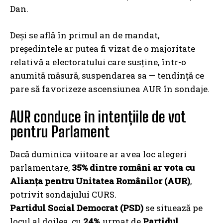
Dan.
Deși se află în primul an de mandat,
președintele ar putea fi vizat de o majoritate
relativă a electoratului care susține, într-o
anumită măsură, suspendarea sa — tendință ce
pare să favorizeze ascensiunea AUR în sondaje.
AUR conduce în intențiile de vot
pentru Parlament
Dacă duminica viitoare ar avea loc alegeri
parlamentare,
35% dintre români ar vota cu
Alianța pentru Unitatea Românilor (AUR)
,
potrivit sondajului CURS.
Partidul Social Democrat (PSD)
se situează pe
locul al doilea, cu
24%
, urmat de
Partidul