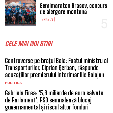
Semimaraton Brasov, concurs
de alergare montană
BRASOV
CELE MAI NOI STIRI
Controverse pe brațul Bala: Fostul ministru al
Transporturilor, Ciprian Șerban, răspunde
acuzațiilor premierului interimar Ilie Bolojan
POLITICA
Gabriela Firea: ‘5,8 miliarde de euro salvate
de Parlament’. PSD semnalează blocaj
guvernamental și riscul altor fonduri