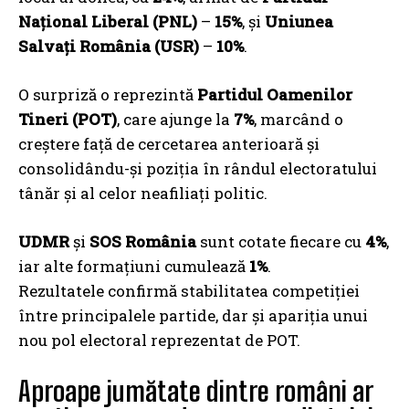
Național Liberal (PNL)
–
15%
, și
Uniunea
Salvați România (USR)
–
10%
.
O surpriză o reprezintă
Partidul Oamenilor
Tineri (POT)
, care ajunge la
7%
, marcând o
creștere față de cercetarea anterioară și
consolidându-și poziția în rândul electoratului
tânăr și al celor neafiliați politic.
UDMR
și
SOS România
sunt cotate fiecare cu
4%
,
iar alte formațiuni cumulează
1%
.
Rezultatele confirmă stabilitatea competiției
între principalele partide, dar și apariția unui
nou pol electoral reprezentat de POT.
Aproape jumătate dintre români ar