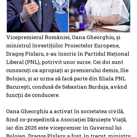
Vicepremierul României, Oana Gheorghiu, și
ministrul Investițiilor Proiectelor Europene,
Dragoș Pîslaru, s-au înscris în Partidul Național
Liberal (PNL), potrivit unor surse. Cei doi sunt
cunoscuți ca apropiați ai premierului demis, Ilie
Bolojan, și ar urma să facă parte din filiala PNL
București, condusă de Sebastian Burduja, având
funcții de conducere.
Oana Gheorghiu a activat în societatea civilă,
fiind co-președintă a Asociației Dăruiește Viață,
iar din 2025 este vicepremier în Guvernul lui
Bolojan. Dragoș Pîslaru a fost, în trecut, ministru