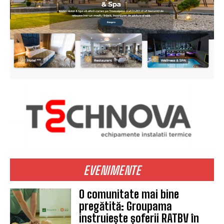
EVENIMENTE
O comunitate mai bine
pregătită: Groupama
instruiește șoferii RATBV în