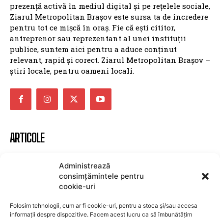
prezență activă în mediul digital și pe rețelele sociale,
Ziarul Metropolitan Brașov este sursa ta de încredere
pentru tot ce mișcă în oraș. Fie că ești cititor,
antreprenor sau reprezentant al unei instituții
publice, suntem aici pentru a aduce conținut
relevant, rapid și corect. Ziarul Metropolitan Brașov –
știri locale, pentru oameni locali.
ARTICOLE
Ministerul Transporturilor propune o soluție
Administrează
definitivă pentru problema de la Cernavodă,
consimțămintele pentru
eliminând riscul secetei
cookie-uri
POLITICA
8 august 2026
Folosim tehnologii, cum ar fi cookie-uri, pentru a stoca și/sau accesa
Ministerul Finanțelor: Măsurile fiscale
informații despre dispozitive. Facem acest lucru ca să îmbunătățim