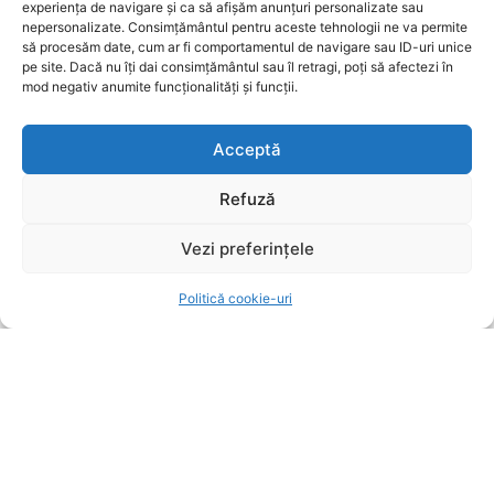
experiența de navigare și ca să afișăm anunțuri personalizate sau
implementate mai rapid decât se aștepta,
nepersonalizate. Consimțământul pentru aceste tehnologii ne va permite
conform Moody’s
să procesăm date, cum ar fi comportamentul de navigare sau ID-uri unice
pe site. Dacă nu îți dai consimțământul sau îl retragi, poți să afectezi în
POLITICA
8 august 2026
mod negativ anumite funcționalități și funcții.
Nicușor Dan subliniază eforturile necesare după
reconfirmarea ratingului României de către
Acceptă
Moody’s
Refuză
POLITICA
8 august 2026
Vezi preferințele
POPULARE
Politică cookie-uri
Ministerul Transporturilor propune o soluție
definitivă pentru problema de la Cernavodă,
eliminând riscul secetei
POLITICA
8 august 2026
Ministerul Finanțelor: Măsurile fiscale
implementate mai rapid decât se aștepta,