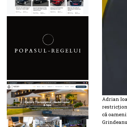
Adrian Ioa
restricțio
că oamenii
Grindeanu