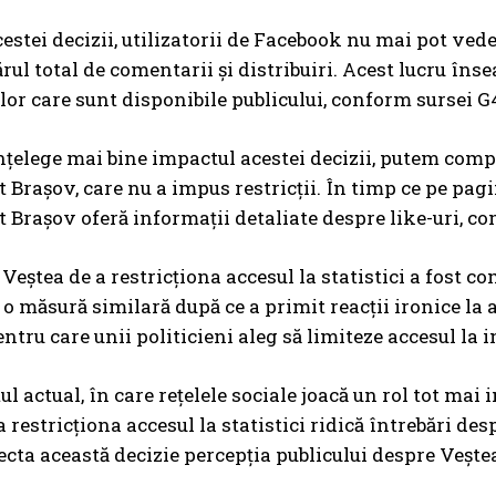
stei decizii, utilizatorii de Facebook nu mai pot vedea l
ul total de comentarii și distribuiri. Acest lucru îns
lor care sunt disponibile publicului, conform sursei 
nțelege mai bine impactul acestei decizii, putem comp
Brașov, care nu a impus restricții. În timp ce pe pagi
Brașov oferă informații detaliate despre like-uri, come
 Veștea de a restricționa accesul la statistici a fost c
t o măsură similară după ce a primit reacții ironice la 
ntru care unii politicieni aleg să limiteze accesul la i
ul actual, în care rețelele sociale joacă un rol tot mai
 restricționa accesul la statistici ridică întrebări des
cta această decizie percepția publicului despre Vește