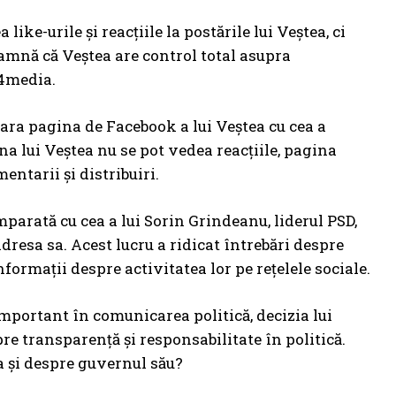
ike-urile și reacțiile la postările lui Veștea, ci
eamnă că Veștea are control total asupra
G4media.
ara pagina de Facebook a lui Veștea cu cea a
na lui Veștea nu se pot vedea reacțiile, pagina
ntarii și distribuiri.
omparată cu cea a lui Sorin Grindeanu, liderul PSD,
adresa sa. Acest lucru a ridicat întrebări despre
nformații despre activitatea lor pe rețelele sociale.
 important în comunicarea politică, decizia lui
pre transparență și responsabilitate în politică.
a și despre guvernul său?