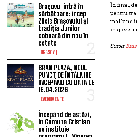
În final, 
Brașovul intră în
pentru tra
sărbătoare: încep
Zilele Brașovului și
mai bine i
tradiția Junilor
în guvernu
coboară din nou în
cetate
Sursa:
Bras
BRASOV
BRAN PLAZA, NOUL
PUNCT DE ÎNTÂLNIRE
ÎNCEPÂND CU DATA DE
16.04.2026
EVENIMENTE
Începând de astăzi,
în Comuna Cristian
se instituie
programul „Vinerea