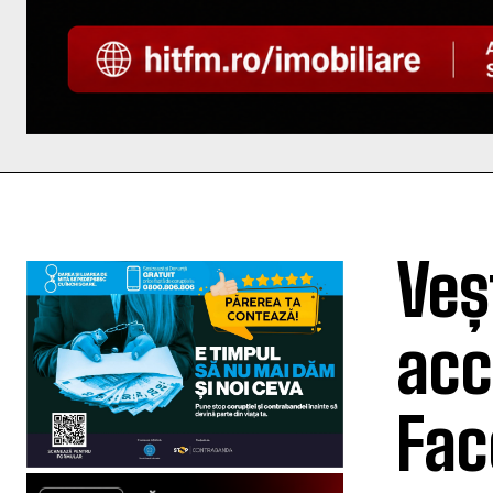
Veș
acc
Fac