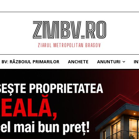
ZMBV.RO
ZIARUL METROPOLITAN BRASOV
BV: RĂZBOIUL PRIMARILOR
ANCHETE
ANUNTURI
IN