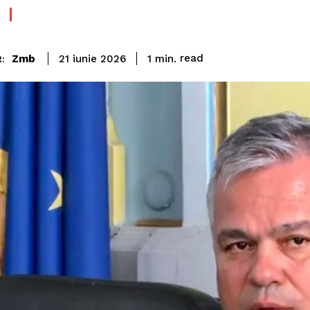
read
Zmb
1
min.
21 iunie 2026
: