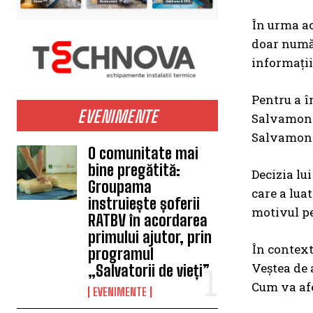
În urma ace
doar număr
informații
Pentru a î
EVENIMENTE
Salvamont 
Salvamont 
O comunitate mai
bine pregătită:
Decizia lui
Groupama
care a lua
instruiește șoferii
motivul pe
RATBV în acordarea
primului ajutor, prin
În context
programul
Veștea de a
„Salvatorii de vieți”
Cum va afe
EVENIMENTE